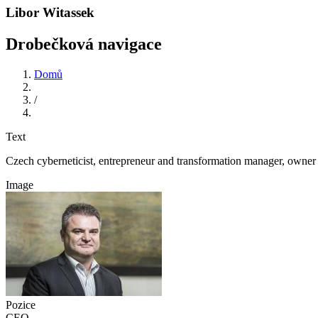
Libor Witassek
Drobečková navigace
Domů
/
Text
Czech cyberneticist, entrepreneur and transformation manager, o
Image
Pozice
CEO