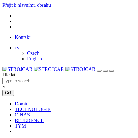
Přejít k hlavnímu obsahu
Kontakt
cs
Czech
English
Hledat
×
Domů
TECHNOLOGIE
O NÁS
REFERENCE
TÝM