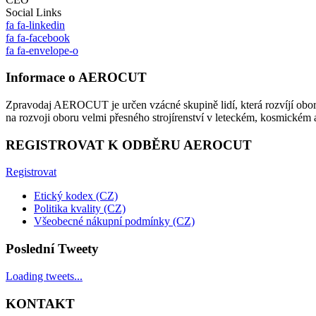
Social Links
fa fa-linkedin
fa fa-facebook
fa fa-envelope-o
Informace o AERO
CUT
Zpravodaj AEROCUT je určen vzácné skupině lidí, která rozvíjí obo
na rozvoji oboru velmi přesného strojírenství v leteckém, kosmickém
REGISTROVAT K ODBĚRU AERO
CUT
Registrovat
Etický kodex (CZ)
Politika kvality (CZ)
Všeobecné nákupní podmínky (CZ)
Poslední Tweety
Loading tweets...
KONTAKT